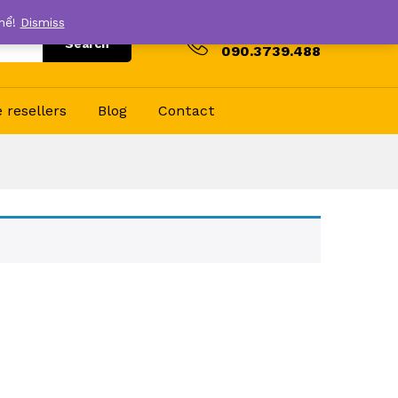
thể!
Dismiss
Hotline
Search
090.3739.488
resellers
Blog
Contact