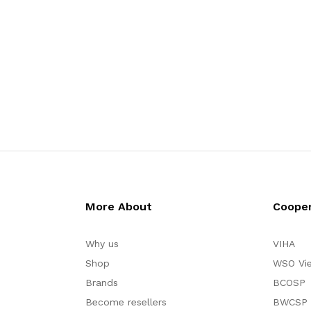
More About
Cooper
Why us
VIHA
Shop
WSO Vi
Brands
BCOSP
Become resellers
BWCSP