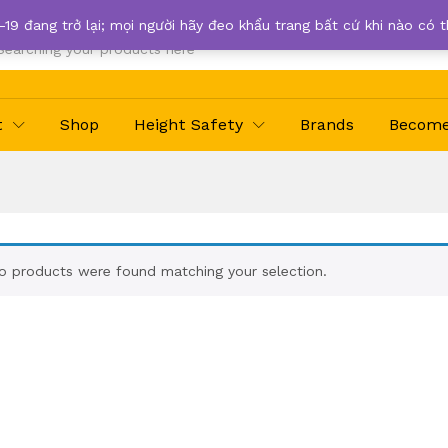
-19 đang trở lại; mọi người hãy đeo khẩu trang bất cứ khi nào có 
t
Shop
Height Safety
Brands
Become 
o products were found matching your selection.