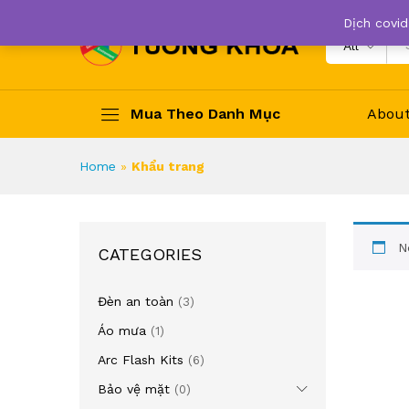
Dịch covid
All
Mua Theo Danh Mục
Abou
Home
»
Khẩu trang
N
CATEGORIES
Đèn an toàn
(3)
Áo mưa
(1)
Arc Flash Kits
(6)
Bảo vệ mặt
(0)